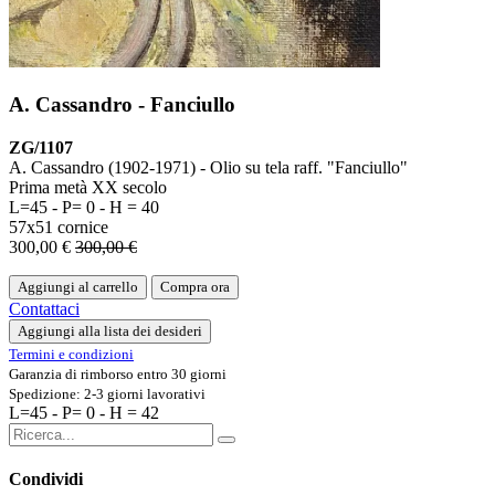
A. Cassandro - Fanciullo
ZG/1107
A. Cassandro (1902-1971) - Olio su tela raff. "Fanciullo"
Prima metà XX secolo
L=45 - P= 0 - H = 40
57x51 cornice
300,00
€
300,00
€
Aggiungi al carrello
Compra ora
Contattaci
Aggiungi alla lista dei desideri
Termini e condizioni
Garanzia di rimborso entro 30 giorni
Spedizione: 2-3 giorni lavorativi
L=45 - P= 0 - H = 42
Condividi