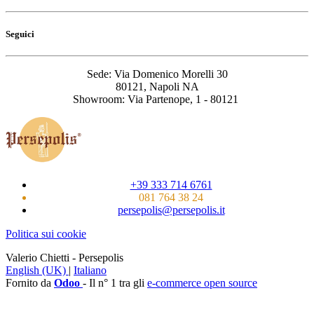
Seguici
Sede: Via Domenico Morelli 30
80121, Napoli NA
Showroom: Via Partenope, 1 - 80121
+39 333 714 6761
081 764 38 24
persepolis@persepolis.it
Politica sui cookie
Valerio Chietti - Persepolis
English (UK)
|
Italiano
Fornito da
Odoo
- Il n° 1 tra gli
e-commerce open source