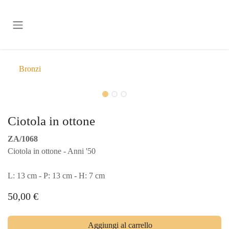
Passa al contenuto
Bronzi
Ciotola in ottone
ZA/1068
Ciotola in ottone - Anni '50
L: 13 cm - P: 13 cm - H: 7 cm
50,00
€
Aggiungi al carrello