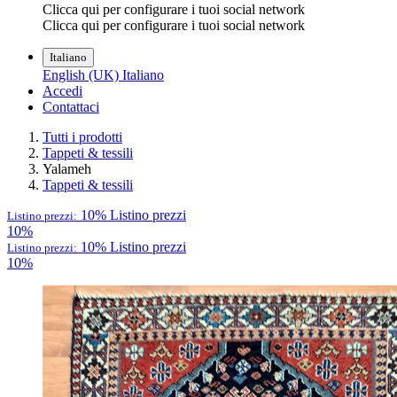
Clicca qui per configurare i tuoi social network
Clicca qui per configurare i tuoi social network
Italiano
English (UK)
Italiano
Accedi
Contattaci
Tutti i prodotti
Tappeti & tessili
Yalameh
Tappeti & tessili
10%
Listino prezzi
Listino prezzi:
10%
10%
Listino prezzi
Listino prezzi:
10%