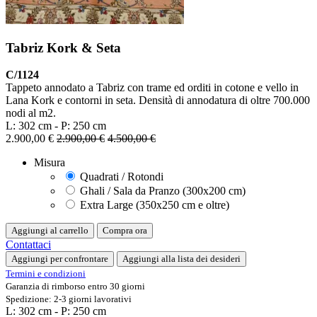
Tabriz Kork & Seta
C/1124
Tappeto annodato a Tabriz con trame ed orditi in cotone e vello in
Lana Kork e contorni in seta. Densità di annodatura di oltre 700.000
nodi al m2.
L: 302 cm - P: 250 cm
2.900,00
€
2.900,00
€
4.500,00
€
Misura
Quadrati / Rotondi
Ghali / Sala da Pranzo (300x200 cm)
Extra Large (350x250 cm e oltre)
Aggiungi al carrello
Compra ora
Contattaci
Aggiungi per confrontare
Aggiungi alla lista dei desideri
Termini e condizioni
Garanzia di rimborso entro 30 giorni
Spedizione: 2-3 giorni lavorativi
L: 302 cm - P: 250 cm