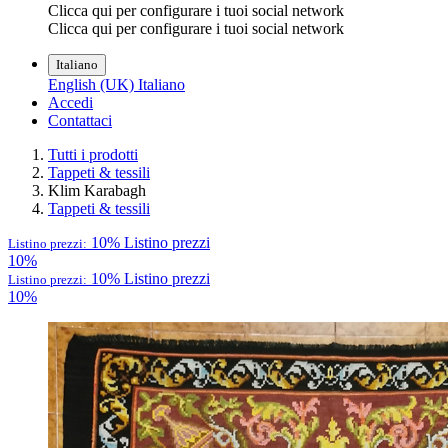
Clicca qui per configurare i tuoi social network
Clicca qui per configurare i tuoi social network
Italiano
English (UK)
Italiano
Accedi
Contattaci
Tutti i prodotti
Tappeti & tessili
Klim Karabagh
Tappeti & tessili
10%
Listino prezzi
Listino prezzi:
10%
10%
Listino prezzi
Listino prezzi:
10%